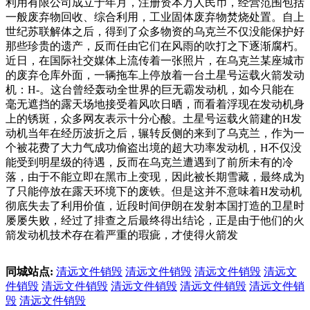
利用有限公司成立于年月，注册资本万人民币，经营范围包括
一般废弃物回收、综合利用，工业固体废弃物焚烧处置。自上
世纪苏联解体之后，得到了众多物资的乌克兰不仅没能保护好
那些珍贵的遗产，反而任由它们在风雨的吹打之下逐渐腐朽。
近日，在国际社交媒体上流传着一张照片，在乌克兰某座城市
的废弃仓库外面，一辆拖车上停放着一台土星号运载火箭发动
机：H-。这台曾经轰动全世界的巨无霸发动机，如今只能在
毫无遮挡的露天场地接受着风吹日晒，而看着浮现在发动机身
上的锈斑，众多网友表示十分心酸。土星号运载火箭建的H发
动机当年在经历波折之后，辗转反侧的来到了乌克兰，作为一
个被花费了大力气成功偷盗出境的超大功率发动机，H不仅没
能受到明星级的待遇，反而在乌克兰遭遇到了前所未有的冷
落，由于不能立即在黑市上变现，因此被长期雪藏，最终成为
了只能停放在露天环境下的废铁。但是这并不意味着H发动机
彻底失去了利用价值，近段时间伊朗在发射本国打造的卫星时
屡屡失败，经过了排查之后最终得出结论，正是由于他们的火
箭发动机技术存在着严重的瑕疵，才使得火箭发
同城站点:
清远文件销毁
清远文件销毁
清远文件销毁
清远文
件销毁
清远文件销毁
清远文件销毁
清远文件销毁
清远文件销
毁
清远文件销毁