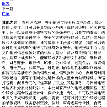
服装
下一篇:
口罩
其他内容
： 毁处理流程，整个销毁过程全程监控录像，保证
快捷，专注。且可以开具销毁业务的正规销毁证明，如客户需
要，还可以提供整个销毁过程的录像资料，以备存档查验。的
抗原试剂需要通过专业、安全的方式进行销毁，以防止其对环
境和人体健康的影响。通过遵循上述步骤和建议，我们可以确
保过期抗原试剂的销毁过程既有效又安全。销毁报废中心，是
文件销毁信息载体处置的机构，是经工商及有关部门注册登
记，具有正规资质的，能够销毁各种涉密文件档案、纸质资
料、财务账册、银行卡、IC卡、公司公章、过期食品、服装销
毁、电子产品、缺陷产品、过期未用的医用耗材和医疗器械、
假冒商品等涉密介质的销毁公司。销毁报废中心，自建有封闭
销毁场地，拥有采用国外先进技术的大型全自动破碎机，压缩
打包机，配备专门的押运车辆，可提供装运服务，每日可销毁
处理各种介质材料吨以上。本公司有严格的销毁处理流程，整
个销毁过程全程监控录像，保证快捷，专注。且可以开具销毁
业务的正规销毁证明，如客户需要，还可以提供整个销毁过程
的录像资料，以备存档查验。位时，应考虑其专业性、合规