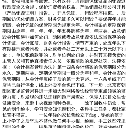
性、价格和服务等因素。只有这样，才能确保保健品的销毁过
程既安全又合规，保护消费者的权益。产品销毁处理公司开具
《产品销毁证明》报告。、开具凭证。、销毁程序结束。、后
期回访优化销毁方案。财务凭证多久可以销毁？要保存年才能
销毁。会计凭证的保管期限为规定为年。会计档案的定期保管
期限由原年、年、年、年、年五类调整为年、年两类。故意销
毁会计账簿罪如何处罚、隐匿或者故意销毁依法应当保存的会
计凭证、会计账簿、财务会计报告，情节严重的，处五年以下
有期徒刑或者拘役，并处或者单处二万元以上二十万元以下罚
金；、单位犯前款罪的，对单位判处罚金，并对其直接负责的
主管人员和其他直接责任人员，依照前款的规定处罚。法律依
据：《会计档案管理办法》第十四条会计档案的保管期限分为
永久、定期两类。定期保管期限一般分为年和年。会计档案的
保管期限，从会计年度终了后的第一天算起。十六条单线下门
店均已自行停业，线上外卖平台也已下线。下一步，北京市朝
阳区市场监管局将进一步加大对网络餐饮经营等重点领域的监
管力度，对发现的违法违规问题严肃查处，保障人民群众生命
健康安全。来源丨央视新闻种负担。 除了回收牛奶盒，常
见的制作绘本、学习安全知识攒积分、各种手工任务，都让家
长苦不堪言。 一位年轻的家长曾经立下flag，等她的孩子
上小学了之后坚决不替他做任何手抄报、绘画、手工这些花里
胡哨的作业。 结果孩子刚踏进小学的校门，就被piapia打