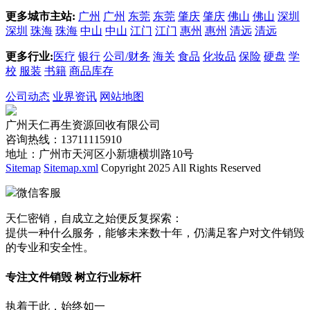
更多城市主站:
广州
广州
东莞
东莞
肇庆
肇庆
佛山
佛山
深圳
深圳
珠海
珠海
中山
中山
江门
江门
惠州
惠州
清远
清远
更多行业:
医疗
银行
公司/财务
海关
食品
化妆品
保险
硬盘
学
校
服装
书籍
商品库存
公司动态
业界资讯
网站地图
广州天仁再生资源回收有限公司
咨询热线：13711115910
地址：广州市天河区小新塘横圳路10号
Sitemap
Sitemap.xml
Copyright 2025 All Rights Reserved
微信客服
天仁密销，自成立之始便反复探索：
提供一种什么服务，能够未来数十年，仍满足客户对文件销毁
的专业和安全性。
专注文件销毁 树立行业标杆
执着于此，始终如一