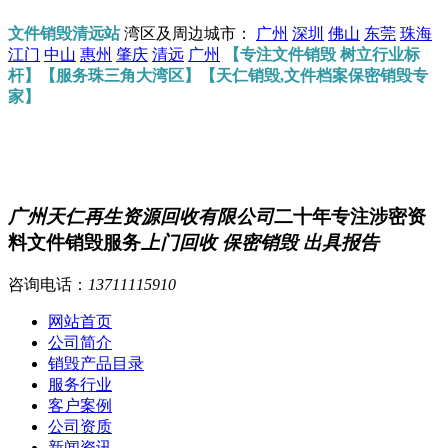
文件销毁清远站
湾区及周边城市：
广州
深圳
佛山
东莞
珠海
江门
中山
惠州
肇庆
清远
广州
【专注文件销毁 树立行业标
杆】【服务珠三角大湾区】【天仁销毁,文件档案保密销毁专
家】
广州天仁再生资源回收有限公司
二十年专注涉密资
料文件销毁服务
上门回收 保密销毁 出具报告
咨询电话：
13711115910
网站首页
公司简介
销毁产品目录
服务行业
客户案例
公司资质
新闻资讯