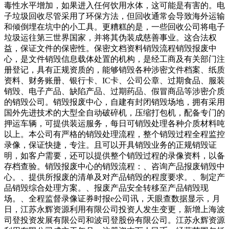
毒性水平增加，如果进入任何饮用水体，这可能是有害的。电
子垃圾回收尽管采用了环保方法，但回收通常会导致海外运输
和倾倒埋在坑中的小工具。更糟糕的是，一些回收公司将电子
垃圾运往第三世界国家，并将其伪装成慈善事业。这合法权
益，保证文件的保密性。保密文档资料销毁流程销毁报废中
心，是文件销毁信息载体处置的机构，是经工商及有关部门注
册登记，具有正规资质的，能够销毁各种涉密文件档案、纸质
资料、财务账册、银行卡、IC卡、公司公章、过期食品、服装
销毁、电子产品、缺陷产品、过期药品、假冒商品等涉密介质
的销毁公司。销毁报废中心，自建有封闭销毁场地，拥有采用
国外先进技术的大型全自动破碎机，压缩打包机，配备专门的
押运车辆，可提供装运服务，每日可销毁处理各种介质材料吨
以上。本公司有严格的销毁处理流程，整个销毁过程全程监控
录像，保证快捷，专注。且可以开具销毁业务的正规销毁证
明，如客户需要，还可以提供整个销毁过程的录像资料，以备
存档查验。销毁报废中心的销毁流程：、咨询产品报废销毁中
心。、提供所报废的清单及对产品销毁的程度要求。、制定产
品销毁综合处理方案。、报废产品安全转移至产品销毁现
场。、全程监督录像证券时报e公司讯，天眼查数据显示，月
日，江苏永辉资源利用有限公司投资人发生变更，新增上海波
司登投资发展有限公司和波司登股份有限公司。江苏永辉资源