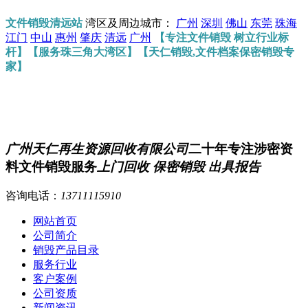
文件销毁清远站
湾区及周边城市：
广州
深圳
佛山
东莞
珠海
江门
中山
惠州
肇庆
清远
广州
【专注文件销毁 树立行业标
杆】【服务珠三角大湾区】【天仁销毁,文件档案保密销毁专
家】
广州天仁再生资源回收有限公司
二十年专注涉密资
料文件销毁服务
上门回收 保密销毁 出具报告
咨询电话：
13711115910
网站首页
公司简介
销毁产品目录
服务行业
客户案例
公司资质
新闻资讯