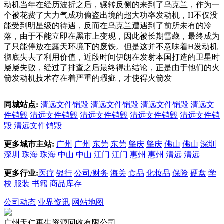
动机当年在经历波折之后，辗转反侧的来到了乌克兰，作为一
个被花费了大力气成功偷盗出境的超大功率发动机，H不仅没
能受到明星级的待遇，反而在乌克兰遭遇到了前所未有的冷
落，由于不能立即在黑市上变现，因此被长期雪藏，最终成为
了只能停放在露天环境下的废铁。但是这并不意味着H发动机
彻底失去了利用价值，近段时间伊朗在发射本国打造的卫星时
屡屡失败，经过了排查之后最终得出结论，正是由于他们的火
箭发动机技术存在着严重的瑕疵，才使得火箭发
同城站点:
清远文件销毁
清远文件销毁
清远文件销毁
清远文
件销毁
清远文件销毁
清远文件销毁
清远文件销毁
清远文件销
毁
清远文件销毁
更多城市主站:
广州
广州
东莞
东莞
肇庆
肇庆
佛山
佛山
深圳
深圳
珠海
珠海
中山
中山
江门
江门
惠州
惠州
清远
清远
更多行业:
医疗
银行
公司/财务
海关
食品
化妆品
保险
硬盘
学
校
服装
书籍
商品库存
公司动态
业界资讯
网站地图
广州天仁再生资源回收有限公司