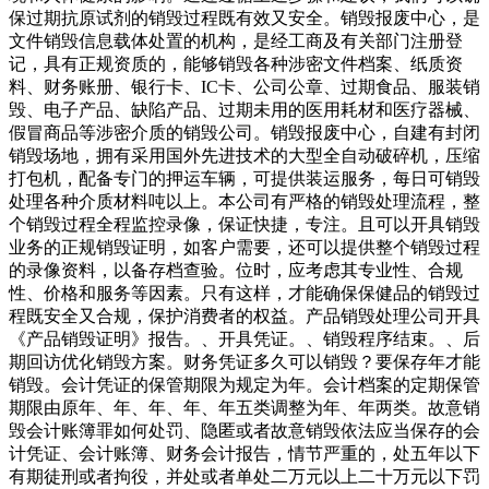
保过期抗原试剂的销毁过程既有效又安全。销毁报废中心，是
文件销毁信息载体处置的机构，是经工商及有关部门注册登
记，具有正规资质的，能够销毁各种涉密文件档案、纸质资
料、财务账册、银行卡、IC卡、公司公章、过期食品、服装销
毁、电子产品、缺陷产品、过期未用的医用耗材和医疗器械、
假冒商品等涉密介质的销毁公司。销毁报废中心，自建有封闭
销毁场地，拥有采用国外先进技术的大型全自动破碎机，压缩
打包机，配备专门的押运车辆，可提供装运服务，每日可销毁
处理各种介质材料吨以上。本公司有严格的销毁处理流程，整
个销毁过程全程监控录像，保证快捷，专注。且可以开具销毁
业务的正规销毁证明，如客户需要，还可以提供整个销毁过程
的录像资料，以备存档查验。位时，应考虑其专业性、合规
性、价格和服务等因素。只有这样，才能确保保健品的销毁过
程既安全又合规，保护消费者的权益。产品销毁处理公司开具
《产品销毁证明》报告。、开具凭证。、销毁程序结束。、后
期回访优化销毁方案。财务凭证多久可以销毁？要保存年才能
销毁。会计凭证的保管期限为规定为年。会计档案的定期保管
期限由原年、年、年、年、年五类调整为年、年两类。故意销
毁会计账簿罪如何处罚、隐匿或者故意销毁依法应当保存的会
计凭证、会计账簿、财务会计报告，情节严重的，处五年以下
有期徒刑或者拘役，并处或者单处二万元以上二十万元以下罚