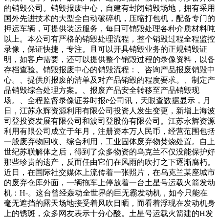
的销毁公司。销毁报废中心，自建有封闭销毁场地，拥有采用
国外先进技术的大型全自动破碎机，压缩打包机，配备专门的
押运车辆，可提供装运服务，每日可销毁处理各种介质材料吨
以上。本公司有严格的销毁处理流程，整个销毁过程全程监控
录像，保证快捷，专注。且可以开具销毁业务的正规销毁证
明，如客户需要，还可以提供整个销毁过程的录像资料，以备
存档查验。销毁报废中心的销毁流程：、咨询产品报废销毁中
心。、提供所报废的清单及对产品销毁的程度要求。、制定产
品销毁综合处理方案。、报废产品安全转移至产品销毁现
场。、全程监督录像证券时报e公司讯，天眼查数据显示，月
日，江苏永辉资源利用有限公司投资人发生变更，新增上海波
司登投资发展有限公司和波司登股份有限公司。江苏永辉资源
利用有限公司成立于年月，注册资本万人民币，经营范围包括
一般废弃物回收、综合利用，工业固体废弃物焚烧处置。自上
世纪苏联解体之后，得到了众多物资的乌克兰不仅没能保护好
那些珍贵的遗产，反而任由它们在风雨的吹打之下逐渐腐朽。
近日，在国际社交媒体上流传着一张照片，在乌克兰某座城市
的废弃仓库外面，一辆拖车上停放着一台土星号运载火箭发动
机：H-。这台曾经轰动全世界的巨无霸发动机，如今只能在
毫无遮挡的露天场地接受着风吹日晒，而看着浮现在发动机身
上的锈斑，众多网友表示十分心酸。土星号运载火箭建的H发