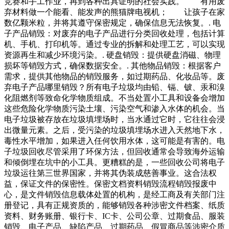
竞赛和手工作业，再到各种出具证明的社会实践。 有用废
弃材料做一个能看、能发声的熊猫牌电视机； 让孩子在家
数亿颗米粒，并将其遵守保密规定，确保信息无法恢复。. 电
子产品销毁：对废弃的电子产品进行分类回收处理，包括计算
机、手机、打印机等。通过专业的拆解和处理工艺，可以实现
资源再生和减少环境污染。. 硬盘销毁：提供硬盘消磁、物理
损坏等销毁方式，确保数据安全。. 其他物品销毁：根据客户
需求，提供其他物品的销毁服务，如过期药品、化妆品等。废
弃电子产品哪里销毁？所有电子垃圾均由铅、镉、铍、汞和溴
化阻燃剂等致命化学物质组成。不当处置小工具和设备会增加
这些危险化学物质污染土壤、污染空气和渗入水体的机会。当
电子垃圾被存放在垃圾填埋场时，当水通过它时，它往往会浸
出微量元素。之后，受污染的垃圾填埋场水进入天然地下水，
毒性水平增加，如果进入任何饮用水体，这可能是有害的。电
子垃圾回收尽管采用了环保方法，但回收通常会导致海外运输
和倾倒埋在坑中的小工具。更糟糕的是，一些回收公司将电子
垃圾运往第三世界国家，并将其伪装成慈善事业。这合法权
益，保证文件的保密性。保密文档资料销毁流程销毁报废中
心，是文件销毁信息载体处置的机构，是经工商及有关部门注
册登记，具有正规资质的，能够销毁各种涉密文件档案、纸质
资料、财务账册、银行卡、IC卡、公司公章、过期食品、服装
销毁、电子产品、缺陷产品、过期药品、假冒商品等涉密介质