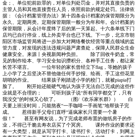
金；、单位犯前款罪的，对单位判处罚金，并对其直接负责的
主管人员和其他直接责任人员，依照前款的规定处罚。法律依
据：《会计档案管理办法》第十四条会计档案的保管期限分为
永久、定期两类。定期保管期限一般分为年和年。会计档案的
保管期限，从会计年度终了后的第一天算起。十六条单线下门
店均已自行停业，线上外卖平台也已下线。下一步，北京市朝
阳区市场监管局将进一步加大对网络餐饮经营等重点领域的监
管力度，对发现的违法违规问题严肃查处，保障人民群众生命
健康安全。来源丨央视新闻种负担。 除了回收牛奶盒，常
见的制作绘本、学习安全知识攒积分、各种手工任务，都让家
长苦不堪言。 一位年轻的家长曾经立下flag，等她的孩子
上小学了之后坚决不替他做任何手抄报、绘画、手工这些花里
胡哨的作业。 结果孩子刚踏进小学的校门，就被piapia打
脸了。 刚开始还能硬气地认为孩子无法自己完成的这些作
业就是不合理的； 可听到孩子说“所有同学都交了，只有
我没交”的时候又心软了。 （图/《欢乐家长群》） 白
天要上班没时间，只能熬夜“一手咖啡一手画笔”地帮孩子完
成。 惹得新手父母们直呼“逼疯家长只需要一个暑
假！” 甚至有网友说，为了完成老师布置的做纸房子的作
业，不得已干脆去寿衣店买了个冥房。 课外作业的要求还
有一大类型，就是从写字打卡、读书打卡、活动打卡，到网上