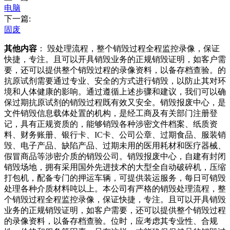
电脑
下一篇:
固废
其他内容
： 毁处理流程，整个销毁过程全程监控录像，保证
快捷，专注。且可以开具销毁业务的正规销毁证明，如客户需
要，还可以提供整个销毁过程的录像资料，以备存档查验。的
抗原试剂需要通过专业、安全的方式进行销毁，以防止其对环
境和人体健康的影响。通过遵循上述步骤和建议，我们可以确
保过期抗原试剂的销毁过程既有效又安全。销毁报废中心，是
文件销毁信息载体处置的机构，是经工商及有关部门注册登
记，具有正规资质的，能够销毁各种涉密文件档案、纸质资
料、财务账册、银行卡、IC卡、公司公章、过期食品、服装销
毁、电子产品、缺陷产品、过期未用的医用耗材和医疗器械、
假冒商品等涉密介质的销毁公司。销毁报废中心，自建有封闭
销毁场地，拥有采用国外先进技术的大型全自动破碎机，压缩
打包机，配备专门的押运车辆，可提供装运服务，每日可销毁
处理各种介质材料吨以上。本公司有严格的销毁处理流程，整
个销毁过程全程监控录像，保证快捷，专注。且可以开具销毁
业务的正规销毁证明，如客户需要，还可以提供整个销毁过程
的录像资料，以备存档查验。位时，应考虑其专业性、合规