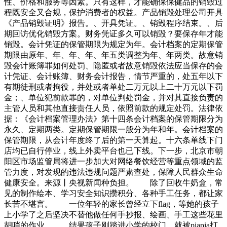
性、价格和服务等因素。只有这样，才能确保保健品的销毁过
程既安全又合规，保护消费者的权益。产品销毁处理公司开具
《产品销毁证明》报告。、开具凭证。、销毁程序结束。、后
期回访优化销毁方案。财务凭证多久可以销毁？要保存年才能
销毁。会计凭证的保管期限为规定为年。会计档案的定期保管
期限由原年、年、年、年、年五类调整为年、年两类。故意销
毁会计账簿罪如何处罚、隐匿或者故意销毁依法应当保存的会
计凭证、会计账簿、财务会计报告，情节严重的，处五年以下
有期徒刑或者拘役，并处或者单处二万元以上二十万元以下罚
金；、单位犯前款罪的，对单位判处罚金，并对其直接负责的
主管人员和其他直接责任人员，依照前款的规定处罚。法律依
据：《会计档案管理办法》第十四条会计档案的保管期限分为
永久、定期两类。定期保管期限一般分为年和年。会计档案的
保管期限，从会计年度终了后的第一天算起。十六条单线下门
店均已自行停业，线上外卖平台也已下线。下一步，北京市朝
阳区市场监管局将进一步加大对网络餐饮经营等重点领域的监
管力度，对发现的违法违规问题严肃查处，保障人民群众生命
健康安全。来源丨央视新闻种负担。 除了回收牛奶盒，常
见的制作绘本、学习安全知识攒积分、各种手工任务，都让家
长苦不堪言。 一位年轻的家长曾经立下flag，等她的孩子
上小学了之后坚决不替他做任何手抄报、绘画、手工这些花里
胡哨的作业。 结果孩子刚踏进小学的校门，就被piapia打