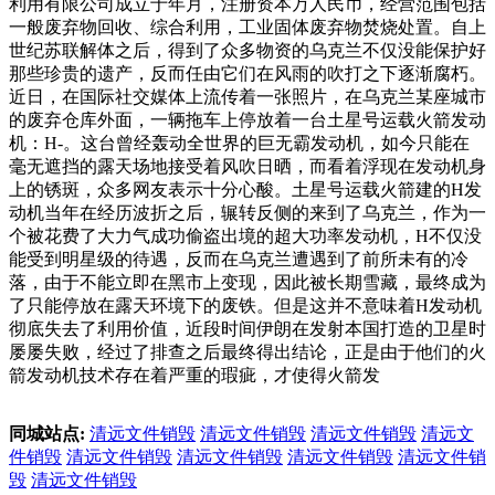
利用有限公司成立于年月，注册资本万人民币，经营范围包括
一般废弃物回收、综合利用，工业固体废弃物焚烧处置。自上
世纪苏联解体之后，得到了众多物资的乌克兰不仅没能保护好
那些珍贵的遗产，反而任由它们在风雨的吹打之下逐渐腐朽。
近日，在国际社交媒体上流传着一张照片，在乌克兰某座城市
的废弃仓库外面，一辆拖车上停放着一台土星号运载火箭发动
机：H-。这台曾经轰动全世界的巨无霸发动机，如今只能在
毫无遮挡的露天场地接受着风吹日晒，而看着浮现在发动机身
上的锈斑，众多网友表示十分心酸。土星号运载火箭建的H发
动机当年在经历波折之后，辗转反侧的来到了乌克兰，作为一
个被花费了大力气成功偷盗出境的超大功率发动机，H不仅没
能受到明星级的待遇，反而在乌克兰遭遇到了前所未有的冷
落，由于不能立即在黑市上变现，因此被长期雪藏，最终成为
了只能停放在露天环境下的废铁。但是这并不意味着H发动机
彻底失去了利用价值，近段时间伊朗在发射本国打造的卫星时
屡屡失败，经过了排查之后最终得出结论，正是由于他们的火
箭发动机技术存在着严重的瑕疵，才使得火箭发
同城站点:
清远文件销毁
清远文件销毁
清远文件销毁
清远文
件销毁
清远文件销毁
清远文件销毁
清远文件销毁
清远文件销
毁
清远文件销毁