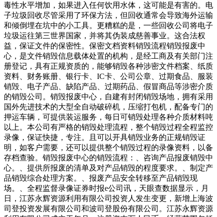
毒性水平增加，如果进入任何饮用水体，这可能是有害的。电
子垃圾回收尽管采用了环保方法，但回收通常会导致海外运输
和倾倒埋在坑中的小工具。更糟糕的是，一些回收公司将电子
垃圾运往第三世界国家，并将其伪装成慈善事业。这合法权
益，保证文件的保密性。保密文档资料销毁流程销毁报废中
心，是文件销毁信息载体处置的机构，是经工商及有关部门注
册登记，具有正规资质的，能够销毁各种涉密文件档案、纸质
资料、财务账册、银行卡、IC卡、公司公章、过期食品、服装
销毁、电子产品、缺陷产品、过期药品、假冒商品等涉密介质
的销毁公司。销毁报废中心，自建有封闭销毁场地，拥有采用
国外先进技术的大型全自动破碎机，压缩打包机，配备专门的
押运车辆，可提供装运服务，每日可销毁处理各种介质材料吨
以上。本公司有严格的销毁处理流程，整个销毁过程全程监控
录像，保证快捷，专注。且可以开具销毁业务的正规销毁证
明，如客户需要，还可以提供整个销毁过程的录像资料，以备
存档查验。销毁报废中心的销毁流程：、咨询产品报废销毁中
心。、提供所报废的清单及对产品销毁的程度要求。、制定产
品销毁综合处理方案。、报废产品安全转移至产品销毁现
场。、全程监督录像证券时报e公司讯，天眼查数据显示，月
日，江苏永辉资源利用有限公司投资人发生变更，新增上海波
司登投资发展有限公司和波司登股份有限公司。江苏永辉资源