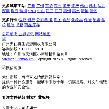
更多城市主站:
广州
广州
东莞
东莞
肇庆
肇庆
佛山
佛山
深圳
深圳
珠海
珠海
中山
中山
江门
江门
惠州
惠州
清远
清远
更多行业:
医疗
银行
公司/财务
海关
食品
化妆品
保险
硬盘
学
校
服装
书籍
商品库存
公司动态
业界资讯
网站地图
广州天仁再生资源回收有限公司
咨询热线：13711115910
地址：广州市天河区小新塘横圳路10号
Sitemap
Sitemap.xml
Copyright 2025 All Rights Reserved
微信客服
天仁密销，自成立之始便反复探索：
提供一种什么服务，能够未来数十年，仍满足客户对文件销毁
的专业和安全性。
专注文件销毁 树立行业标杆
执着于此，始终如一