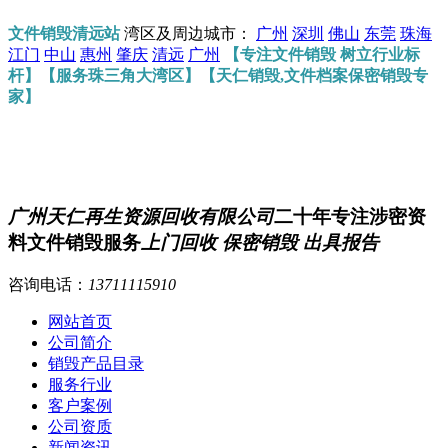
文件销毁清远站
湾区及周边城市：
广州
深圳
佛山
东莞
珠海
江门
中山
惠州
肇庆
清远
广州
【专注文件销毁 树立行业标
杆】【服务珠三角大湾区】【天仁销毁,文件档案保密销毁专
家】
广州天仁再生资源回收有限公司
二十年专注涉密资
料文件销毁服务
上门回收 保密销毁 出具报告
咨询电话：
13711115910
网站首页
公司简介
销毁产品目录
服务行业
客户案例
公司资质
新闻资讯