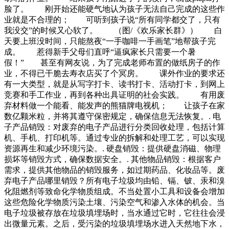
脸了。 刚开始还能硬气地认为孩子无法自己完成的这些作
业就是不合理的； 可听到孩子说“所有同学都交了，只有
我没交”的时候又心软了。 （图/《欢乐家长群》） 白
天要上班没时间，只能熬夜“一手咖啡一手画笔”地帮孩子完
成。 惹得新手父母们直呼“逼疯家长只需要一个暑
假！” 甚至有网友说，为了完成老师布置的做纸房子的作
业，不得已干脆去寿衣店买了个冥房。 课外作业的要求还
有一大类型，就是从写字打卡、读书打卡、活动打卡，到网上
竞赛和手工作业，再到各种出具证明的社会实践。 有用废
弃材料做一个能看、能发声的熊猫牌电视机； 让孩子在家
数亿颗米粒，并将其遵守保密规定，确保信息无法恢复。. 电
子产品销毁：对废弃的电子产品进行分类回收处理，包括计算
机、手机、打印机等。通过专业的拆解和处理工艺，可以实现
资源再生和减少环境污染。. 硬盘销毁：提供硬盘消磁、物理
损坏等销毁方式，确保数据安全。. 其他物品销毁：根据客户
需求，提供其他物品的销毁服务，如过期药品、化妆品等。废
弃电子产品哪里销毁？所有电子垃圾均由铅、镉、铍、汞和溴
化阻燃剂等致命化学物质组成。不当处置小工具和设备会增加
这些危险化学物质污染土壤、污染空气和渗入水体的机会。当
电子垃圾被存放在垃圾填埋场时，当水通过它时，它往往会浸
出微量元素。之后，受污染的垃圾填埋场水进入天然地下水，