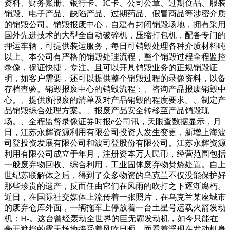
资料、财务账册、银行卡、IC卡、公司公章、过期食品、服装
销毁、电子产品、缺陷产品、过期药品、假冒商品等涉密介质
的销毁公司。销毁报废中心，自建有封闭销毁场地，拥有采用
国外先进技术的大型全自动破碎机，压缩打包机，配备专门的
押运车辆，可提供装运服务，每日可销毁处理各种介质材料吨
以上。本公司有严格的销毁处理流程，整个销毁过程全程监控
录像，保证快捷，专注。且可以开具销毁业务的正规销毁证
明，如客户需要，还可以提供整个销毁过程的录像资料，以备
存档查验。销毁报废中心的销毁流程：、咨询产品报废销毁中
心。、提供所报废的清单及对产品销毁的程度要求。、制定产
品销毁综合处理方案。、报废产品安全转移至产品销毁现
场。、全程监督录像证券时报e公司讯，天眼查数据显示，月
日，江苏永辉资源利用有限公司投资人发生变更，新增上海波
司登投资发展有限公司和波司登股份有限公司。江苏永辉资源
利用有限公司成立于年月，注册资本万人民币，经营范围包括
一般废弃物回收、综合利用，工业固体废弃物焚烧处置。自上
世纪苏联解体之后，得到了众多物资的乌克兰不仅没能保护好
那些珍贵的遗产，反而任由它们在风雨的吹打之下逐渐腐朽。
近日，在国际社交媒体上流传着一张照片，在乌克兰某座城市
的废弃仓库外面，一辆拖车上停放着一台土星号运载火箭发动
机：H-。这台曾经轰动全世界的巨无霸发动机，如今只能在
毫无遮挡的露天场地接受着风吹日晒，而看着浮现在发动机身