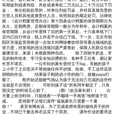
有期徒刑或者拘役，并处或者单处二万元以上二十万元以下罚
金；、单位犯前款罪的，对单位判处罚金，并对其直接负责的
主管人员和其他直接责任人员，依照前款的规定处罚。法律依
据：《会计档案管理办法》第十四条会计档案的保管期限分为
永久、定期两类。定期保管期限一般分为年和年。会计档案的
保管期限，从会计年度终了后的第一天算起。十六条单线下门
店均已自行停业，线上外卖平台也已下线。下一步，北京市朝
阳区市场监管局将进一步加大对网络餐饮经营等重点领域的监
管力度，对发现的违法违规问题严肃查处，保障人民群众生命
健康安全。来源丨央视新闻种负担。 除了回收牛奶盒，常
见的制作绘本、学习安全知识攒积分、各种手工任务，都让家
长苦不堪言。 一位年轻的家长曾经立下flag，等她的孩子
上小学了之后坚决不替他做任何手抄报、绘画、手工这些花里
胡哨的作业。 结果孩子刚踏进小学的校门，就被piapia打
脸了。 刚开始还能硬气地认为孩子无法自己完成的这些作
业就是不合理的； 可听到孩子说“所有同学都交了，只有
我没交”的时候又心软了。 （图/《欢乐家长群》） 白
天要上班没时间，只能熬夜“一手咖啡一手画笔”地帮孩子完
成。 惹得新手父母们直呼“逼疯家长只需要一个暑
假！” 甚至有网友说，为了完成老师布置的做纸房子的作
业，不得已干脆去寿衣店买了个冥房。 课外作业的要求还