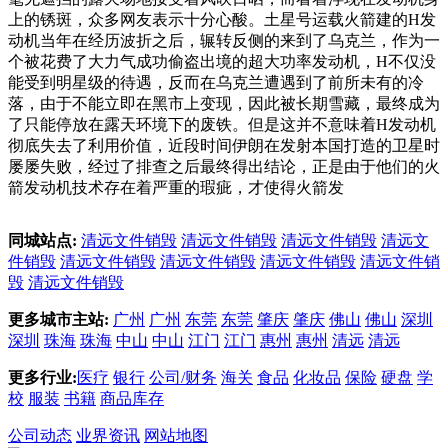
上的锈斑，众多网友表示十分心酸。土星号运载火箭建的H发
动机当年在经历波折之后，辗转反侧的来到了乌克兰，作为一
个被花费了大力气成功偷盗出境的超大功率发动机，H不仅没
能受到明星级的待遇，反而在乌克兰遭遇到了前所未有的冷
落，由于不能立即在黑市上变现，因此被长期雪藏，最终成为
了只能停放在露天环境下的废铁。但是这并不意味着H发动机
彻底失去了利用价值，近段时间伊朗在发射本国打造的卫星时
屡屡失败，经过了排查之后最终得出结论，正是由于他们的火
箭发动机技术存在着严重的瑕疵，才使得火箭发
同城站点:
清远文件销毁
清远文件销毁
清远文件销毁
清远文
件销毁
清远文件销毁
清远文件销毁
清远文件销毁
清远文件销
毁
清远文件销毁
更多城市主站:
广州
广州
东莞
东莞
肇庆
肇庆
佛山
佛山
深圳
深圳
珠海
珠海
中山
中山
江门
江门
惠州
惠州
清远
清远
更多行业:
医疗
银行
公司/财务
海关
食品
化妆品
保险
硬盘
学
校
服装
书籍
商品库存
公司动态
业界资讯
网站地图