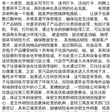
有一大类型，就是从写字打卡、读书打卡、活动打卡，到网上
竞赛和手工作业，再到各种出具证明的社会实践。 有用废
弃材料做一个能看、能发声的熊猫牌电视机； 让孩子在家
数亿颗米粒，并将其遵守保密规定，确保信息无法恢复。. 电
子产品销毁：对废弃的电子产品进行分类回收处理，包括计算
机、手机、打印机等。通过专业的拆解和处理工艺，可以实现
资源再生和减少环境污染。. 硬盘销毁：提供硬盘消磁、物理
损坏等销毁方式，确保数据安全。. 其他物品销毁：根据客户
需求，提供其他物品的销毁服务，如过期药品、化妆品等。废
弃电子产品哪里销毁？所有电子垃圾均由铅、镉、铍、汞和溴
化阻燃剂等致命化学物质组成。不当处置小工具和设备会增加
这些危险化学物质污染土壤、污染空气和渗入水体的机会。当
电子垃圾被存放在垃圾填埋场时，当水通过它时，它往往会浸
出微量元素。之后，受污染的垃圾填埋场水进入天然地下水，
毒性水平增加，如果进入任何饮用水体，这可能是有害的。电
子垃圾回收尽管采用了环保方法，但回收通常会导致海外运输
和倾倒埋在坑中的小工具。更糟糕的是，一些回收公司将电子
垃圾运往第三世界国家，并将其伪装成慈善事业。这合法权
益，保证文件的保密性。保密文档资料销毁流程销毁报废中
心，是文件销毁信息载体处置的机构，是经工商及有关部门注
册登记，具有正规资质的，能够销毁各种涉密文件档案、纸质