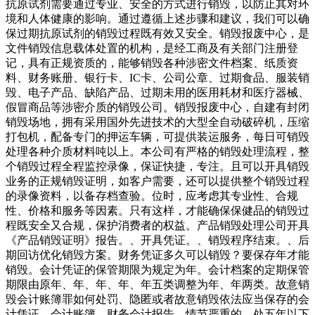
抗原试剂需要通过专业、安全的方式进行销毁，以防止其对环
境和人体健康的影响。通过遵循上述步骤和建议，我们可以确
保过期抗原试剂的销毁过程既有效又安全。销毁报废中心，是
文件销毁信息载体处置的机构，是经工商及有关部门注册登
记，具有正规资质的，能够销毁各种涉密文件档案、纸质资
料、财务账册、银行卡、IC卡、公司公章、过期食品、服装销
毁、电子产品、缺陷产品、过期未用的医用耗材和医疗器械、
假冒商品等涉密介质的销毁公司。销毁报废中心，自建有封闭
销毁场地，拥有采用国外先进技术的大型全自动破碎机，压缩
打包机，配备专门的押运车辆，可提供装运服务，每日可销毁
处理各种介质材料吨以上。本公司有严格的销毁处理流程，整
个销毁过程全程监控录像，保证快捷，专注。且可以开具销毁
业务的正规销毁证明，如客户需要，还可以提供整个销毁过程
的录像资料，以备存档查验。位时，应考虑其专业性、合规
性、价格和服务等因素。只有这样，才能确保保健品的销毁过
程既安全又合规，保护消费者的权益。产品销毁处理公司开具
《产品销毁证明》报告。、开具凭证。、销毁程序结束。、后
期回访优化销毁方案。财务凭证多久可以销毁？要保存年才能
销毁。会计凭证的保管期限为规定为年。会计档案的定期保管
期限由原年、年、年、年、年五类调整为年、年两类。故意销
毁会计账簿罪如何处罚、隐匿或者故意销毁依法应当保存的会
计凭证、会计账簿、财务会计报告，情节严重的，处五年以下