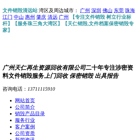
文件销毁清远站
湾区及周边城市：
广州
深圳
佛山
东莞
珠海
江门
中山
惠州
肇庆
清远
广州
【专注文件销毁 树立行业标
杆】【服务珠三角大湾区】【天仁销毁,文件档案保密销毁专
家】
广州天仁再生资源回收有限公司
二十年专注涉密资
料文件销毁服务
上门回收 保密销毁 出具报告
咨询电话：
13711115910
网站首页
公司简介
销毁产品目录
服务行业
客户案例
公司资质
新闻资讯