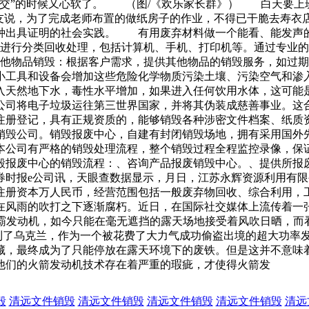
交”的时候又心软了。 （图/《欢乐家长群》） 白天要上
友说，为了完成老师布置的做纸房子的作业，不得已干脆去寿
各种出具证明的社会实践。 有用废弃材料做一个能看、能发声
品进行分类回收处理，包括计算机、手机、打印机等。通过专业的
其他物品销毁：根据客户需求，提供其他物品的销毁服务，如过
小工具和设备会增加这些危险化学物质污染土壤、污染空气和渗
入天然地下水，毒性水平增加，如果进入任何饮用水体，这可能
公司将电子垃圾运往第三世界国家，并将其伪装成慈善事业。这
注册登记，具有正规资质的，能够销毁各种涉密文件档案、纸质资
销毁公司。销毁报废中心，自建有封闭销毁场地，拥有采用国外
本公司有严格的销毁处理流程，整个销毁过程全程监控录像，保
毁报废中心的销毁流程：、咨询产品报废销毁中心。、提供所报
券时报e公司讯，天眼查数据显示，月日，江苏永辉资源利用有
注册资本万人民币，经营范围包括一般废弃物回收、综合利用，
在风雨的吹打之下逐渐腐朽。近日，在国际社交媒体上流传着一
无霸发动机，如今只能在毫无遮挡的露天场地接受着风吹日晒，而
到了乌克兰，作为一个被花费了大力气成功偷盗出境的超大功率
藏，最终成为了只能停放在露天环境下的废铁。但是这并不意味
他们的火箭发动机技术存在着严重的瑕疵，才使得火箭发
毁
清远文件销毁
清远文件销毁
清远文件销毁
清远文件销毁
清远