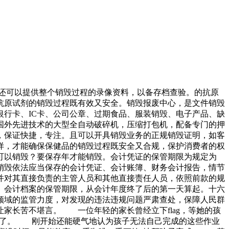
，还可以提供整个销毁过程的录像资料，以备存档查验。的抗原
抗原试剂的销毁过程既有效又安全。销毁报废中心，是文件销毁
行卡、IC卡、公司公章、过期食品、服装销毁、电子产品、缺
国外先进技术的大型全自动破碎机，压缩打包机，配备专门的押
，保证快捷，专注。且可以开具销毁业务的正规销毁证明，如客
样，才能确保保健品的销毁过程既安全又合规，保护消费者的权
可以销毁？要保存年才能销毁。会计凭证的保管期限为规定为
销毁依法应当保存的会计凭证、会计账簿、财务会计报告，情节
并对其直接负责的主管人员和其他直接责任人员，依照前款的规
。会计档案的保管期限，从会计年度终了后的第一天算起。十六
领域的监管力度，对发现的违法违规问题严肃查处，保障人民群
家长苦不堪言。 一位年轻的家长曾经立下flag，等她的孩
打脸了。 刚开始还能硬气地认为孩子无法自己完成的这些作业