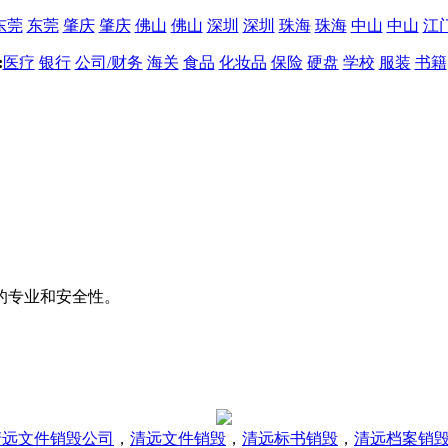
东莞
东莞
肇庆
肇庆
佛山
佛山
深圳
深圳
珠海
珠海
中山
中山
江
:
医疗
银行
公司/财务
海关
食品
化妆品
保险
硬盘
学校
服装
书籍
的专业和安全性。
清远文件销毁公司
，
清远文件销毁
，
清远标书销毁
，
清远档案销