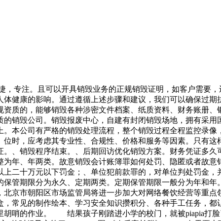
快捷，专注。且可以开具销毁业务的正规销毁证明，如客户需要
人体健康的影响。通过遵循上述步骤和建议，我们可以确保过期
规资质的，能够销毁各种涉密文件档案、纸质资料、财务账册、银
质的销毁公司。销毁报废中心，自建有封闭销毁场地，拥有采用
上。本公司有严格的销毁处理流程，整个销毁过程全程监控录像
。位时，应考虑其专业性、合规性、价格和服务等因素。只有这
证。、销毁程序结束。、后期回访优化销毁方案。财务凭证多久
整为年、年两类。故意销毁会计账簿罪如何处罚、隐匿或者故意
以上二十万元以下罚金；、单位犯前款罪的，对单位判处罚金，
的保管期限分为永久、定期两类。定期保管期限一般分为年和年
，北京市朝阳区市场监管局将进一步加大对网络餐饮经营等重点
，常见的制作绘本、学习安全知识攒积分、各种手工任务，都让
胡哨的作业。 结果孩子刚踏进小学的校门，就被piapia