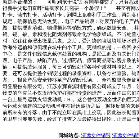
就是不合理的； 可听到孩子说“所有同学都交了，只有我没
得新手父母们直呼“逼疯家长只需要一个暑假！” 甚至有网
打卡、读书打卡、活动打卡，到网上竞赛和手工作业，再到
规定，确保信息无法恢复。. 电子产品销毁：对废弃的电子产
毁：提供硬盘消磁、物理损坏等销毁方式，确保数据安全。. 
铅、镉、铍、汞和溴化阻燃剂等致命化学物质组成。不当处置
时，它往往会浸出微量元素。之后，受污染的垃圾填埋场水进
致海外运输和倾倒埋在坑中的小工具。更糟糕的是，一些回收
中心，是文件销毁信息载体处置的机构，是经工商及有关部门
毁、电子产品、缺陷产品、过期药品、假冒商品等涉密介质的
辆，可提供装运服务，每日可销毁处理各种介质材料吨以上。
要，还可以提供整个销毁过程的录像资料，以备存档查验。销
案。、报废产品安全转移至产品销毁现场。、全程监督录像证
司登股份有限公司。江苏永辉资源利用有限公司成立于年月，
物资的乌克兰不仅没能保护好那些珍贵的遗产，反而任由它们
一台土星号运载火箭发动机：H-。这台曾经轰动全世界的巨
号运载火箭建的H发动机当年在经历波折之后，辗转反侧的来
前所未有的冷落，由于不能立即在黑市上变现，因此被长期雪
的卫星时屡屡失败，经过了排查之后最终得出结论，正是由于
同城站点:
清远文件销毁
清远文件销