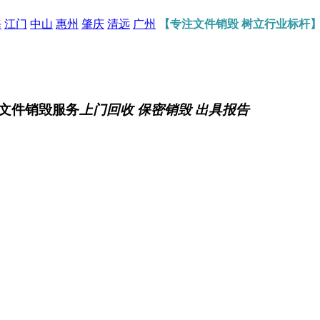
海
江门
中山
惠州
肇庆
清远
广州
【专注文件销毁 树立行业标杆
文件销毁服务
上门回收 保密销毁 出具报告