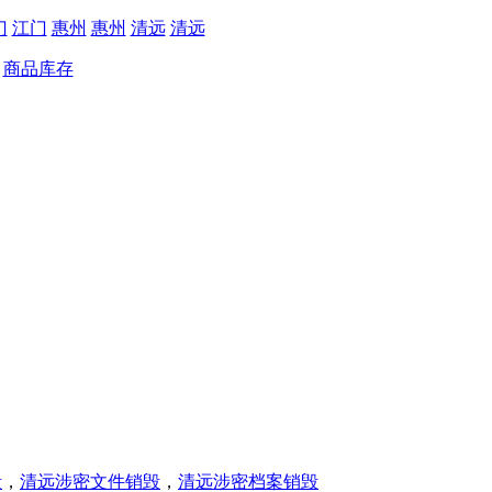
门
江门
惠州
惠州
清远
清远
商品库存
毁
，
清远涉密文件销毁
，
清远涉密档案销毁