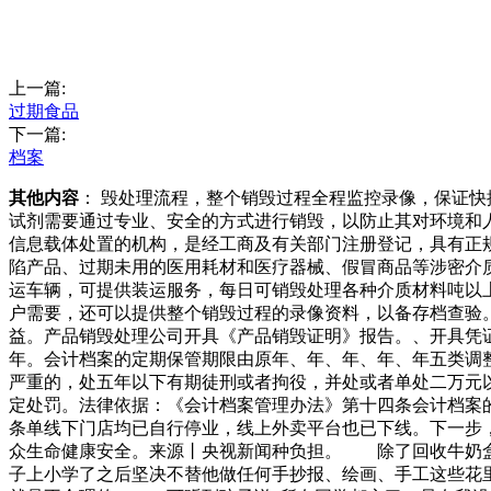
上一篇:
过期食品
下一篇:
档案
其他内容
： 毁处理流程，整个销毁过程全程监控录像，保证
试剂需要通过专业、安全的方式进行销毁，以防止其对环境和
信息载体处置的机构，是经工商及有关部门注册登记，具有正
陷产品、过期未用的医用耗材和医疗器械、假冒商品等涉密介
运车辆，可提供装运服务，每日可销毁处理各种介质材料吨以
户需要，还可以提供整个销毁过程的录像资料，以备存档查验
益。产品销毁处理公司开具《产品销毁证明》报告。、开具凭
年。会计档案的定期保管期限由原年、年、年、年、年五类调
严重的，处五年以下有期徒刑或者拘役，并处或者单处二万元
定处罚。法律依据：《会计档案管理办法》第十四条会计档案
条单线下门店均已自行停业，线上外卖平台也已下线。下一步
众生命健康安全。来源丨央视新闻种负担。 除了回收牛奶盒
子上小学了之后坚决不替他做任何手抄报、绘画、手工这些花里