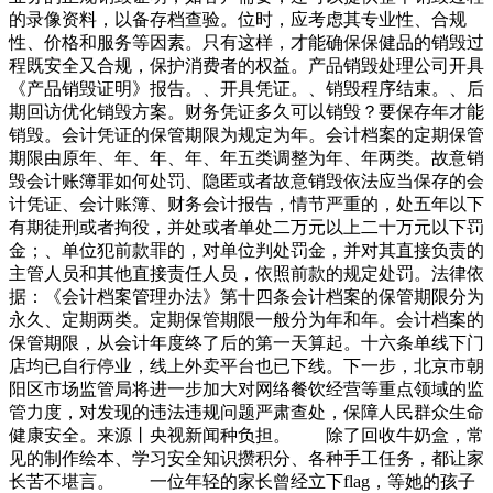
有一天偶然在一家人院子里看到了这个石头，当时卖家出价要
的录像资料，以备存档查验。位时，应考虑其专业性、合规
块。块在年前可不是个小数目，而大爷手里只有块，又不敢告
性、价格和服务等因素。只有这样，才能确保保健品的销毁过
诉父母想买这块石头，但是大爷确实看这块石头漂亮，所以只
程既安全又合规，保护消费者的权益。产品销毁处理公司开具
能找朋友借了块停止，虽然不是朝九晚五的工作，不是那种干
《产品销毁证明》报告。、开具凭证。、销毁程序结束。、后
干净净非常体面的工作，但是回收电机小武觉得做废品回收的
期回访优化销毁方案。财务凭证多久可以销毁？要保存年才能
快乐远过与此。昨天去的是一个村庄，房子大多盖的是一层的
销毁。会计凭证的保管期限为规定为年。会计档案的定期保管
平方，很多院子或者院子旁都有树，许多树的
期限由原年、年、年、年、年五类调整为年、年两类。故意销
毁会计账簿罪如何处罚、隐匿或者故意销毁依法应当保存的会
计凭证、会计账簿、财务会计报告，情节严重的，处五年以下
有期徒刑或者拘役，并处或者单处二万元以上二十万元以下罚
金；、单位犯前款罪的，对单位判处罚金，并对其直接负责的
主管人员和其他直接责任人员，依照前款的规定处罚。法律依
据：《会计档案管理办法》第十四条会计档案的保管期限分为
永久、定期两类。定期保管期限一般分为年和年。会计档案的
保管期限，从会计年度终了后的第一天算起。十六条单线下门
店均已自行停业，线上外卖平台也已下线。下一步，北京市朝
阳区市场监管局将进一步加大对网络餐饮经营等重点领域的监
管力度，对发现的违法违规问题严肃查处，保障人民群众生命
健康安全。来源丨央视新闻种负担。 除了回收牛奶盒，常
见的制作绘本、学习安全知识攒积分、各种手工任务，都让家
长苦不堪言。 一位年轻的家长曾经立下flag，等她的孩子