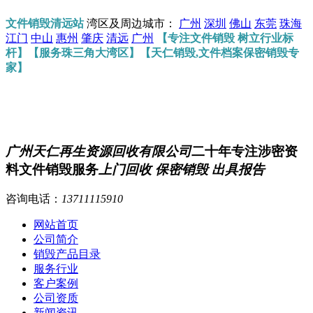
文件销毁清远站
湾区及周边城市：
广州
深圳
佛山
东莞
珠海
江门
中山
惠州
肇庆
清远
广州
【专注文件销毁 树立行业标
杆】【服务珠三角大湾区】【天仁销毁,文件档案保密销毁专
家】
广州天仁再生资源回收有限公司
二十年专注涉密资
料文件销毁服务
上门回收 保密销毁 出具报告
咨询电话：
13711115910
网站首页
公司简介
销毁产品目录
服务行业
客户案例
公司资质
新闻资讯