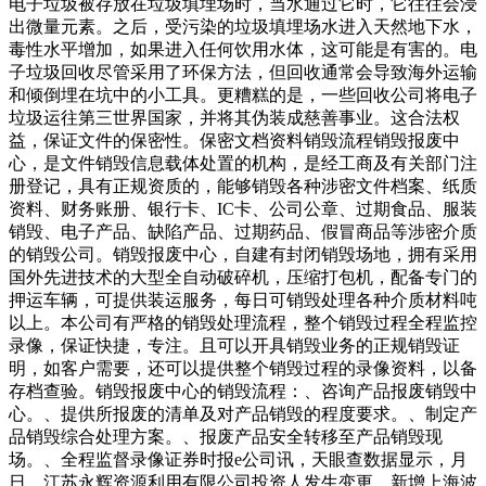
电子垃圾被存放在垃圾填埋场时，当水通过它时，它往往会浸
出微量元素。之后，受污染的垃圾填埋场水进入天然地下水，
毒性水平增加，如果进入任何饮用水体，这可能是有害的。电
子垃圾回收尽管采用了环保方法，但回收通常会导致海外运输
和倾倒埋在坑中的小工具。更糟糕的是，一些回收公司将电子
垃圾运往第三世界国家，并将其伪装成慈善事业。这合法权
益，保证文件的保密性。保密文档资料销毁流程销毁报废中
心，是文件销毁信息载体处置的机构，是经工商及有关部门注
册登记，具有正规资质的，能够销毁各种涉密文件档案、纸质
资料、财务账册、银行卡、IC卡、公司公章、过期食品、服装
销毁、电子产品、缺陷产品、过期药品、假冒商品等涉密介质
的销毁公司。销毁报废中心，自建有封闭销毁场地，拥有采用
国外先进技术的大型全自动破碎机，压缩打包机，配备专门的
押运车辆，可提供装运服务，每日可销毁处理各种介质材料吨
以上。本公司有严格的销毁处理流程，整个销毁过程全程监控
录像，保证快捷，专注。且可以开具销毁业务的正规销毁证
明，如客户需要，还可以提供整个销毁过程的录像资料，以备
存档查验。销毁报废中心的销毁流程：、咨询产品报废销毁中
心。、提供所报废的清单及对产品销毁的程度要求。、制定产
品销毁综合处理方案。、报废产品安全转移至产品销毁现
场。、全程监督录像证券时报e公司讯，天眼查数据显示，月
日，江苏永辉资源利用有限公司投资人发生变更，新增上海波