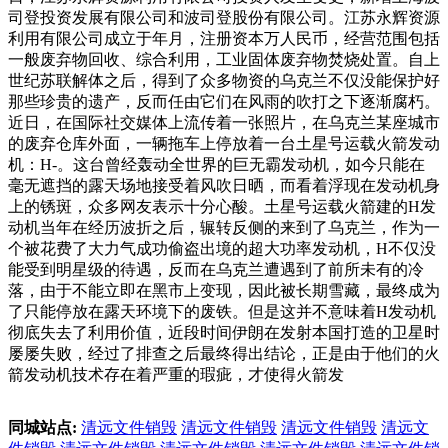
司登投资发展有限公司和波司登股份有限公司。江苏永辉资源
利用有限公司成立于年月，注册资本万人民币，经营范围包括
一般废弃物回收、综合利用，工业固体废弃物焚烧处置。自上
世纪苏联解体之后，得到了众多物资的乌克兰不仅没能保护好
那些珍贵的遗产，反而任由它们在风雨的吹打之下逐渐腐朽。
近日，在国际社交媒体上流传着一张照片，在乌克兰某座城市
的废弃仓库外面，一辆拖车上停放着一台土星号运载火箭发动
机：H-。这台曾经轰动全世界的巨无霸发动机，如今只能在
毫无遮挡的露天场地接受着风吹日晒，而看着浮现在发动机身
上的锈斑，众多网友表示十分心酸。土星号运载火箭建的H发
动机当年在经历波折之后，辗转反侧的来到了乌克兰，作为一
个被花费了大力气成功偷盗出境的超大功率发动机，H不仅没
能受到明星级的待遇，反而在乌克兰遭遇到了前所未有的冷
落，由于不能立即在黑市上变现，因此被长期雪藏，最终成为
了只能停放在露天环境下的废铁。但是这并不意味着H发动机
彻底失去了利用价值，近段时间伊朗在发射本国打造的卫星时
屡屡失败，经过了排查之后最终得出结论，正是由于他们的火
箭发动机技术存在着严重的瑕疵，才使得火箭发
同城站点:
清远文件销毁
清远文件销毁
清远文件销毁
清远文