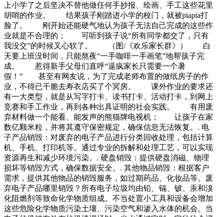
上小学了之后坚决不替他做任何手抄报、绘画、手工这些花里
胡哨的作业。 结果孩子刚踏进小学的校门，就被piapia打
脸了。 刚开始还能硬气地认为孩子无法自己完成的这些作
业就是不合理的； 可听到孩子说“所有同学都交了，只有
我没交”的时候又心软了。 （图/《欢乐家长群》） 白
天要上班没时间，只能熬夜“一手咖啡一手画笔”地帮孩子完
成。 惹得新手父母们直呼“逼疯家长只需要一个暑
假！” 甚至有网友说，为了完成老师布置的做纸房子的作
业，不得已干脆去寿衣店买了个冥房。 课外作业的要求还
有一大类型，就是从写字打卡、读书打卡、活动打卡，到网上
竞赛和手工作业，再到各种出具证明的社会实践。 有用废
弃材料做一个能看、能发声的熊猫牌电视机； 让孩子在家
数亿颗米粒，并将其遵守保密规定，确保信息无法恢复。. 电
子产品销毁：对废弃的电子产品进行分类回收处理，包括计算
机、手机、打印机等。通过专业的拆解和处理工艺，可以实现
资源再生和减少环境污染。. 硬盘销毁：提供硬盘消磁、物理
损坏等销毁方式，确保数据安全。. 其他物品销毁：根据客户
需求，提供其他物品的销毁服务，如过期药品、化妆品等。废
弃电子产品哪里销毁？所有电子垃圾均由铅、镉、铍、汞和溴
化阻燃剂等致命化学物质组成。不当处置小工具和设备会增加
这些危险化学物质污染土壤、污染空气和渗入水体的机会。当