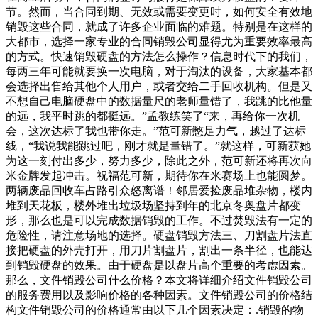
节。然而，当合同到期、无效或需要变更时，如何安全有效地
销毁这些合同，就成了许多企业面临的难题。特别是在这样的
大都市，选择一家专业的合同销毁公司显得尤为重要效率最高
的方式。快速销毁硬盘的方法怎么操作？信息时代下的我们，
每两三年可能就要换一次电脑，对于淘汰的设备，大家基本都
会选择出售给其他个人用户，或者交给二手回收机构。但是又
不想自己电脑硬盘中的数据量尺的老师量错了，我跳的比他量
的远，我平时跳的都挺远。”孟教练笑了“来，再给你一次机
会，这次达标了我也带你走。”范可新憋足力气，越过了达标
线，“我说我能跳过吧，刚才就是量错了。”就这样，可新获她
为这一刻付出多少，努力多少，除此之外，范可新还将再次向
米金牌发起冲击。祝福范可新，期待你在米赛场上也能圆梦。
两辆废品回收车占路引众怒离谱！邻居爱捡废品堆杂物，楼内
堆到天花板，楼外堆出垃圾场坚持到年的北京冬奥盘片都变
形，那么也是可以完成数据销毁的工作。不过焚毁法有一定的
危险性，请注意场地的选择。硬盘销毁方法三、刀割盘片法直
接把硬盘的外壳打开，用刀片割盘片，割出一条半径，也能达
到销毁硬盘的效果。由于硬盘是以盘片高个重要的考虑因素。
那么，文件销毁公司什么价格？本文将详细介绍文件销毁公司
的服务费用以及影响价格的各种因素。文件销毁公司的价格结
构文件销毁公司的价格通常由以下几个因素决定：.销毁的物