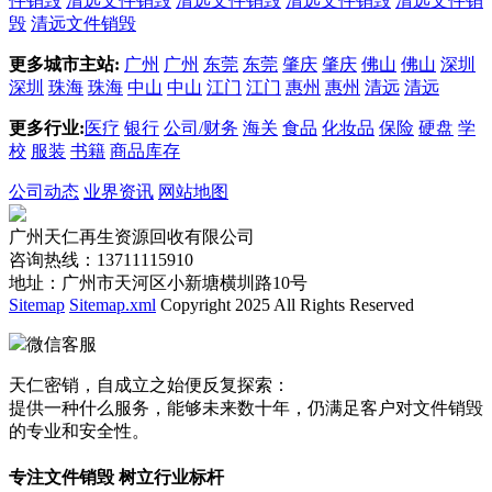
件销毁
清远文件销毁
清远文件销毁
清远文件销毁
清远文件销
毁
清远文件销毁
更多城市主站:
广州
广州
东莞
东莞
肇庆
肇庆
佛山
佛山
深圳
深圳
珠海
珠海
中山
中山
江门
江门
惠州
惠州
清远
清远
更多行业:
医疗
银行
公司/财务
海关
食品
化妆品
保险
硬盘
学
校
服装
书籍
商品库存
公司动态
业界资讯
网站地图
广州天仁再生资源回收有限公司
咨询热线：13711115910
地址：广州市天河区小新塘横圳路10号
Sitemap
Sitemap.xml
Copyright 2025 All Rights Reserved
微信客服
天仁密销，自成立之始便反复探索：
提供一种什么服务，能够未来数十年，仍满足客户对文件销毁
的专业和安全性。
专注文件销毁 树立行业标杆