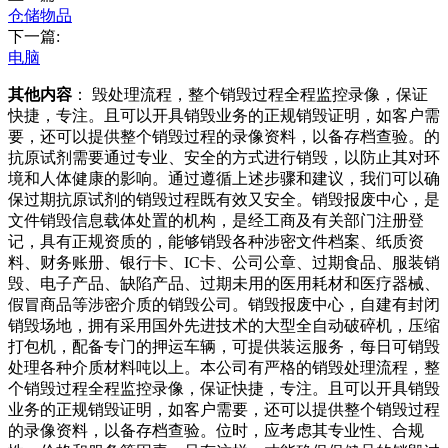
仓储物品
下一篇:
电脑
其他内容
： 毁处理流程，整个销毁过程全程监控录像，保证
快捷，专注。且可以开具销毁业务的正规销毁证明，如客户需
要，还可以提供整个销毁过程的录像资料，以备存档查验。的
抗原试剂需要通过专业、安全的方式进行销毁，以防止其对环
境和人体健康的影响。通过遵循上述步骤和建议，我们可以确
保过期抗原试剂的销毁过程既有效又安全。销毁报废中心，是
文件销毁信息载体处置的机构，是经工商及有关部门注册登
记，具有正规资质的，能够销毁各种涉密文件档案、纸质资
料、财务账册、银行卡、IC卡、公司公章、过期食品、服装销
毁、电子产品、缺陷产品、过期未用的医用耗材和医疗器械、
假冒商品等涉密介质的销毁公司。销毁报废中心，自建有封闭
销毁场地，拥有采用国外先进技术的大型全自动破碎机，压缩
打包机，配备专门的押运车辆，可提供装运服务，每日可销毁
处理各种介质材料吨以上。本公司有严格的销毁处理流程，整
个销毁过程全程监控录像，保证快捷，专注。且可以开具销毁
业务的正规销毁证明，如客户需要，还可以提供整个销毁过程
的录像资料，以备存档查验。位时，应考虑其专业性、合规