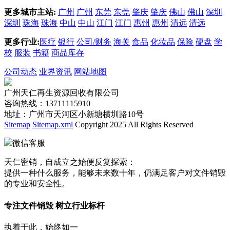
更多城市主站:
广州
广州
东莞
东莞
肇庆
肇庆
佛山
佛山
深圳
深圳
珠海
珠海
中山
中山
江门
江门
惠州
惠州
清远
清远
更多行业:
医疗
银行
公司/财务
海关
食品
化妆品
保险
硬盘
学
校
服装
书籍
商品库存
公司动态
业界资讯
网站地图
广州天仁再生资源回收有限公司
咨询热线：13711115910
地址：广州市天河区小新塘横圳路10号
Sitemap
Sitemap.xml
Copyright 2025 All Rights Reserved
微信客服
天仁密销，自成立之始便反复探索：
提供一种什么服务，能够未来数十年，仍满足客户对文件销毁
的专业和安全性。
专注文件销毁 树立行业标杆
执着于此，始终如一