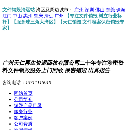
文件销毁清远站
湾区及周边城市：
广州
深圳
佛山
东莞
珠海
江门
中山
惠州
肇庆
清远
广州
【专注文件销毁 树立行业标
杆】【服务珠三角大湾区】【天仁销毁,文件档案保密销毁专
家】
广州天仁再生资源回收有限公司
二十年专注涉密资
料文件销毁服务
上门回收 保密销毁 出具报告
咨询电话：
13711115910
网站首页
公司简介
销毁产品目录
服务行业
客户案例
公司资质
新闻资讯