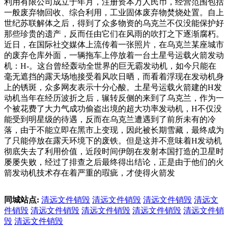
利用有限公司成立于年月，注册资本万人民币，经营范围包括
一般废弃物回收、综合利用，工业固体废弃物焚烧处置。自上
世纪苏联解体之后，得到了众多物资的乌克兰不仅没能保护好
那些珍贵的遗产，反而任由它们在风雨的吹打之下逐渐腐朽。
近日，在国际社交媒体上流传着一张照片，在乌克兰某座城市
的废弃仓库外面，一辆拖车上停放着一台土星号运载火箭发动
机：H-。这台曾经轰动全世界的巨无霸发动机，如今只能在
毫无遮挡的露天场地接受着风吹日晒，而看着浮现在发动机身
上的锈斑，众多网友表示十分心酸。土星号运载火箭建的H发
动机当年在经历波折之后，辗转反侧的来到了乌克兰，作为一
个被花费了大力气成功偷盗出境的超大功率发动机，H不仅没
能受到明星级的待遇，反而在乌克兰遭遇到了前所未有的冷
落，由于不能立即在黑市上变现，因此被长期雪藏，最终成为
了只能停放在露天环境下的废铁。但是这并不意味着H发动机
彻底失去了利用价值，近段时间伊朗在发射本国打造的卫星时
屡屡失败，经过了排查之后最终得出结论，正是由于他们的火
箭发动机技术存在着严重的瑕疵，才使得火箭发
同城站点:
清远文件销毁
清远文件销毁
清远文件销毁
清远文
件销毁
清远文件销毁
清远文件销毁
清远文件销毁
清远文件销
毁
清远文件销毁