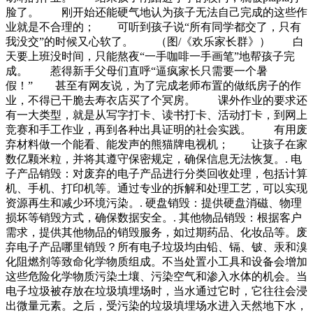
脸了。 刚开始还能硬气地认为孩子无法自己完成的这些作
业就是不合理的； 可听到孩子说“所有同学都交了，只有
我没交”的时候又心软了。 （图/《欢乐家长群》） 白
天要上班没时间，只能熬夜“一手咖啡一手画笔”地帮孩子完
成。 惹得新手父母们直呼“逼疯家长只需要一个暑
假！” 甚至有网友说，为了完成老师布置的做纸房子的作
业，不得已干脆去寿衣店买了个冥房。 课外作业的要求还
有一大类型，就是从写字打卡、读书打卡、活动打卡，到网上
竞赛和手工作业，再到各种出具证明的社会实践。 有用废
弃材料做一个能看、能发声的熊猫牌电视机； 让孩子在家
数亿颗米粒，并将其遵守保密规定，确保信息无法恢复。. 电
子产品销毁：对废弃的电子产品进行分类回收处理，包括计算
机、手机、打印机等。通过专业的拆解和处理工艺，可以实现
资源再生和减少环境污染。. 硬盘销毁：提供硬盘消磁、物理
损坏等销毁方式，确保数据安全。. 其他物品销毁：根据客户
需求，提供其他物品的销毁服务，如过期药品、化妆品等。废
弃电子产品哪里销毁？所有电子垃圾均由铅、镉、铍、汞和溴
化阻燃剂等致命化学物质组成。不当处置小工具和设备会增加
这些危险化学物质污染土壤、污染空气和渗入水体的机会。当
电子垃圾被存放在垃圾填埋场时，当水通过它时，它往往会浸
出微量元素。之后，受污染的垃圾填埋场水进入天然地下水，