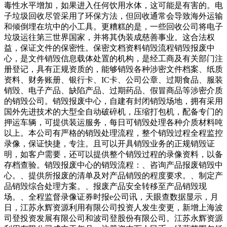
毒性水平增加，如果进入任何饮用水体，这可能是有害的。电
子垃圾回收尽管采用了环保方法，但回收通常会导致海外运输
和倾倒埋在坑中的小工具。更糟糕的是，一些回收公司将电子
垃圾运往第三世界国家，并将其伪装成慈善事业。这合法权
益，保证文件的保密性。保密文档资料销毁流程销毁报废中
心，是文件销毁信息载体处置的机构，是经工商及有关部门注
册登记，具有正规资质的，能够销毁各种涉密文件档案、纸质
资料、财务账册、银行卡、IC卡、公司公章、过期食品、服装
销毁、电子产品、缺陷产品、过期药品、假冒商品等涉密介质
的销毁公司。销毁报废中心，自建有封闭销毁场地，拥有采用
国外先进技术的大型全自动破碎机，压缩打包机，配备专门的
押运车辆，可提供装运服务，每日可销毁处理各种介质材料吨
以上。本公司有严格的销毁处理流程，整个销毁过程全程监控
录像，保证快捷，专注。且可以开具销毁业务的正规销毁证
明，如客户需要，还可以提供整个销毁过程的录像资料，以备
存档查验。销毁报废中心的销毁流程：、咨询产品报废销毁中
心。、提供所报废的清单及对产品销毁的程度要求。、制定产
品销毁综合处理方案。、报废产品安全转移至产品销毁现
场。、全程监督录像证券时报e公司讯，天眼查数据显示，月
日，江苏永辉资源利用有限公司投资人发生变更，新增上海波
司登投资发展有限公司和波司登股份有限公司。江苏永辉资源