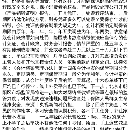
性、价格和服务等因素。只有这样，才能确保保健品的销毁过
程既安全又合规，保护消费者的权益。产品销毁处理公司开具
《产品销毁证明》报告。、开具凭证。、销毁程序结束。、后
期回访优化销毁方案。财务凭证多久可以销毁？要保存年才能
销毁。会计凭证的保管期限为规定为年。会计档案的定期保管
期限由原年、年、年、年、年五类调整为年、年两类。故意销
毁会计账簿罪如何处罚、隐匿或者故意销毁依法应当保存的会
计凭证、会计账簿、财务会计报告，情节严重的，处五年以下
有期徒刑或者拘役，并处或者单处二万元以上二十万元以下罚
金；、单位犯前款罪的，对单位判处罚金，并对其直接负责的
主管人员和其他直接责任人员，依照前款的规定处罚。法律依
据：《会计档案管理办法》第十四条会计档案的保管期限分为
永久、定期两类。定期保管期限一般分为年和年。会计档案的
保管期限，从会计年度终了后的第一天算起。十六条单线下门
店均已自行停业，线上外卖平台也已下线。下一步，北京市朝
阳区市场监管局将进一步加大对网络餐饮经营等重点领域的监
管力度，对发现的违法违规问题严肃查处，保障人民群众生命
健康安全。来源丨央视新闻种负担。 除了回收牛奶盒，常
见的制作绘本、学习安全知识攒积分、各种手工任务，都让家
长苦不堪言。 一位年轻的家长曾经立下flag，等她的孩子
上小学了之后坚决不替他做任何手抄报、绘画、手工这些花里
胡哨的作业。 结果孩子刚踏进小学的校门，就被piapia打